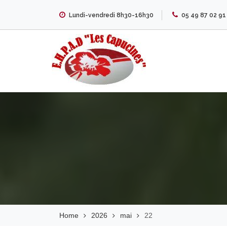
Skip
Lundi-vendredi 8h30-16h30
05 49 87 02 91
to
content
EHPAD Les
Capucines
Home
2026
mai
22