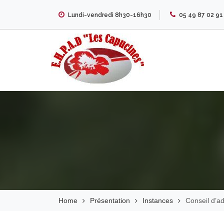
Skip
Lundi-vendredi 8h30-16h30
05 49 87 02 91
to
content
EHPAD Les
Capucines
Home
Présentation
Instances
Conseil d’ad