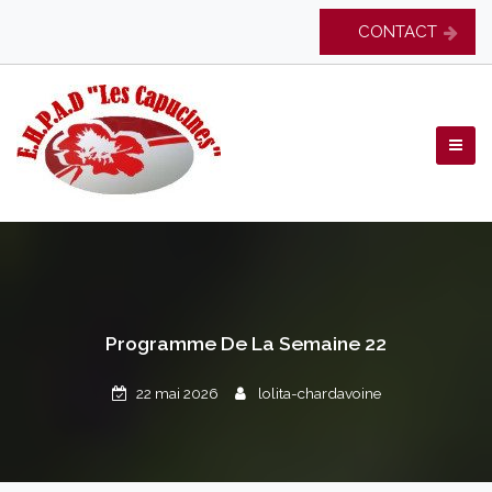
Skip
CONTACT
to
content
EHPAD Les Capucines
Programme De La Semaine 22
22 mai 2026
lolita-chardavoine