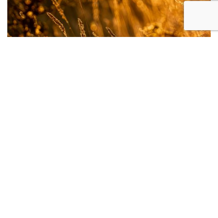
Programme De La Semaine 30
Juil 10 , 2026
Actualités
Vous trouverez les repas des résidents et les
plannings d'animations. Suivant les arrivages et les
températures, certains repas peuvent être amenés à
changer. Certaines animations peuvent être
adaptés suivant les…
LIRE