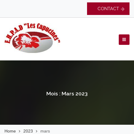
Skip
CONTACT
to
content
EHPAD Les Capucines
Mois :
Mars 2023
Home
2023
mars