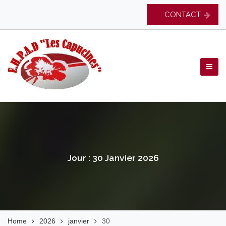
Skip
CONTACT
to
content
EHPAD Les Capucines
Jour :
30 Janvier 2026
Home
2026
janvier
30