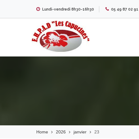
Skip
Lundi-vendredi 8h30-16h30
05 49 87 02 91
to
content
EHPAD Les
Capucines
Home
2026
janvier
23