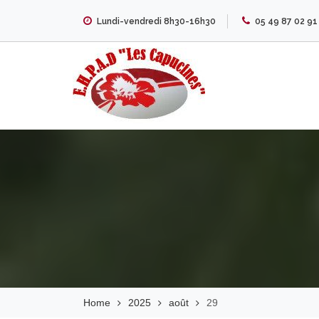
Skip
Lundi-vendredi 8h30-16h30
05 49 87 02 91
to
content
EHPAD Les
Capucines
Home
2025
août
29