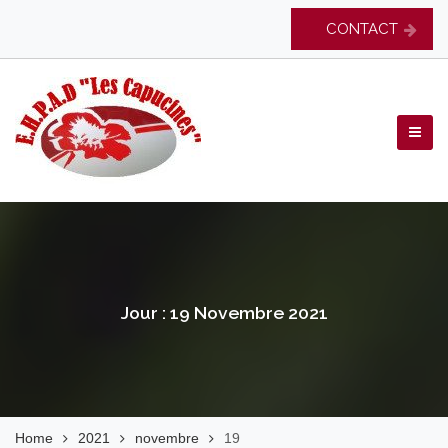
Skip
CONTACT
to
content
EHPAD Les Capucines
Jour :
19 Novembre 2021
Home
2021
novembre
19