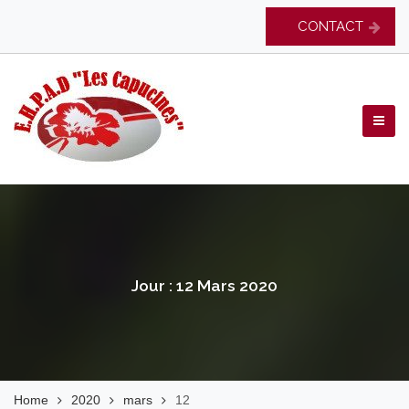
Skip
CONTACT
to
content
EHPAD Les Capucines
Jour :
12 Mars 2020
Home
2020
mars
12