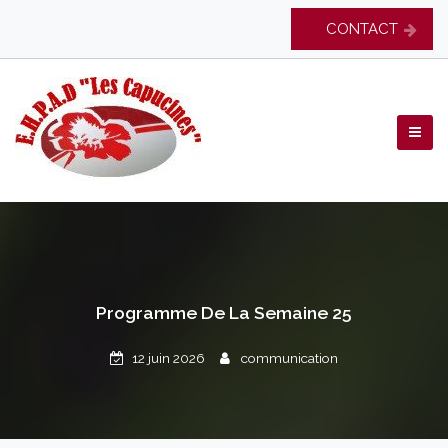
Skip
CONTACT
to
content
EHPAD Les Capucines
Programme De La Semaine 25
12 juin 2026
communication