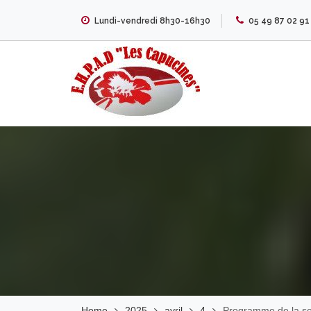
Skip
Lundi-vendredi 8h30-16h30
05 49 87 02 91
to
content
EHPAD Les
Capucines
Home
2025
avril
4
Programme de la s