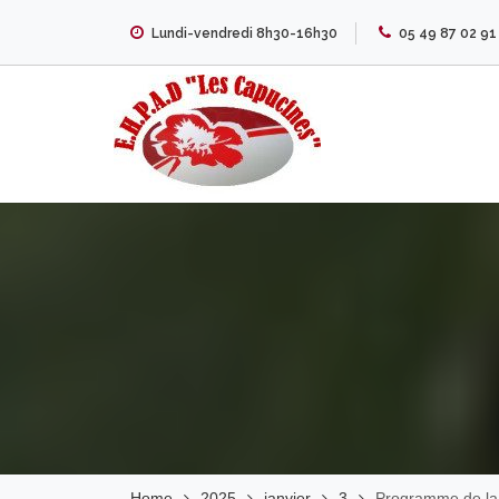
Skip
Lundi-vendredi 8h30-16h30
05 49 87 02 91
to
content
EHPAD Les
Capucines
Home
2025
janvier
3
Programme de la