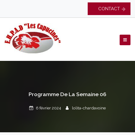
Skip
CONTACT
to
content
EHPAD Les Capucines
Programme De La Semaine 06
6 février 2024
lolita-chardavoine