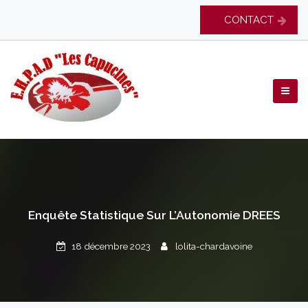
Skip
CONTACT
to
content
EHPAD Les Capucines
Enquête Statistique Sur L’Autonomie DREES
18 décembre 2023
lolita-chardavoine