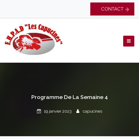
Skip
CONTACT
to
content
EHPAD Les Capucines
Programme De La Semaine 4
19 janvier 2023
capucines