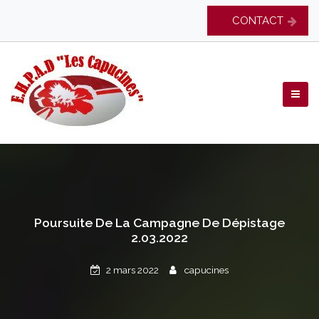
Skip
CONTACT
to
content
EHPAD Les Capucines
Poursuite De La Campagne De Dépistage
2.03.2022
2 mars 2022
capucines