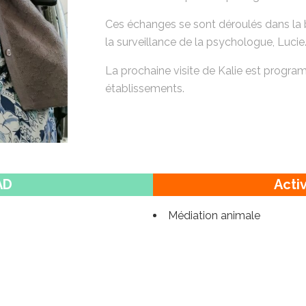
Ces échanges se sont déroulés dans la 
la surveillance de la psychologue, Lucie
La prochaine visite de Kalie est progra
établissements.
AD
Acti
Médiation animale