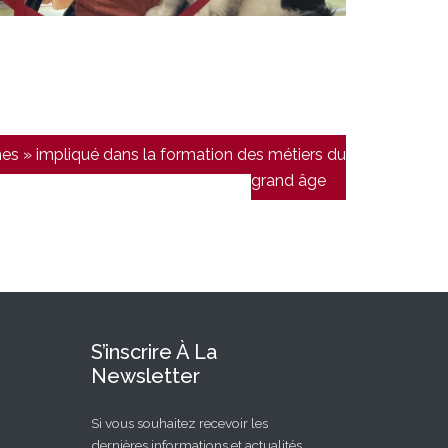
es » impliqué dans la formation des métiers du
grand âge
S’inscrire À La
Newsletter
Si vous souhaitez recevoir les
dernières informations et actualités,