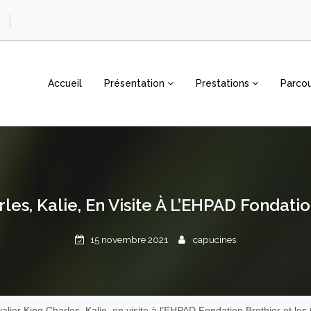
Accueil
Présentation
Prestations
Parcou
rles, Kalie, En Visite À L’EHPAD Fondati
15 novembre 2021
capucines
valier King Charles, Kalie, en visite à l’EHPAD Fondation Brothier et le