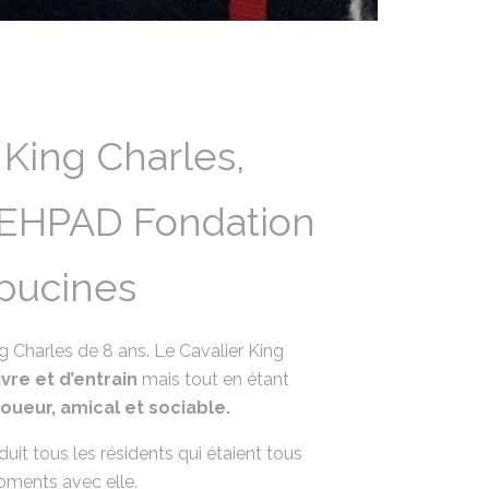
 King Charles,
 l’EHPAD Fondation
apucines
ng Charles de 8 ans. Le Cavalier King
ivre et d’entrain
mais tout en étant
Joueur, amical et sociable.
duit tous les résidents qui étaient tous
oments avec elle.