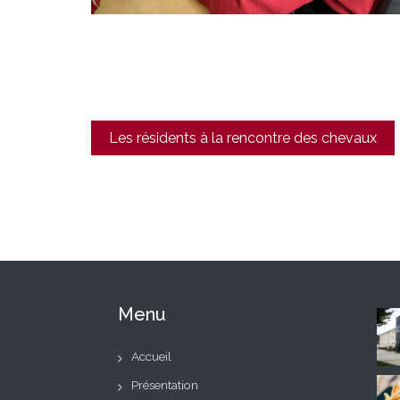
Navigation
Les résidents à la rencontre des chevaux
de
l’article
Menu
Accueil
Présentation