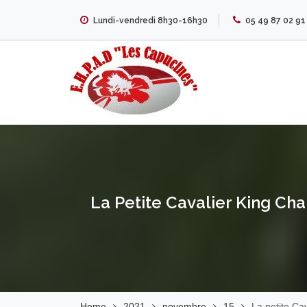
Skip
Lundi-vendredi 8h30-16h30
05 49 87 02 91
to
content
EHPAD Les
Capucines
La Petite Cavalier King Cha
Home
2021
novembre
15
La petite Ca