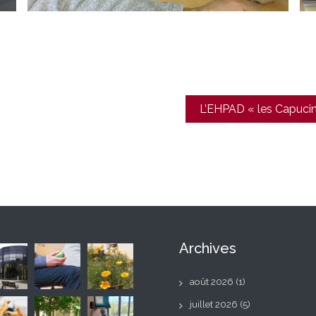
L’EHPAD « les Capucin
Archives
août 2026
(1)
juillet 2026
(5)