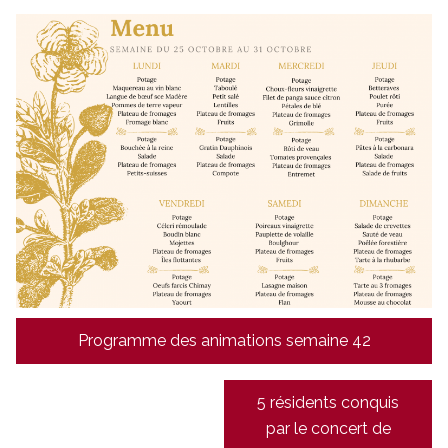
Navigation
Programme des animations semaine 42
de
l’article
5 résidents conquis
par le concert de