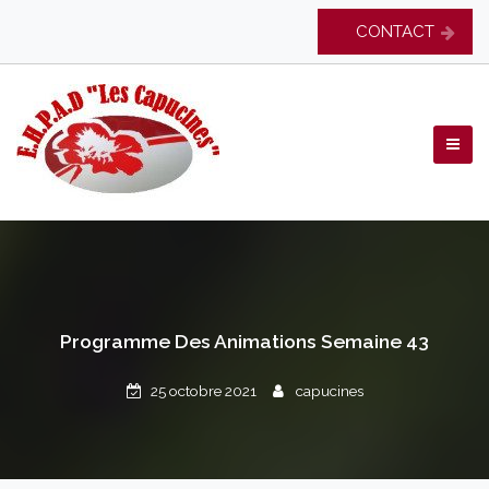
Skip
CONTACT
to
content
EHPAD Les Capucines
Programme Des Animations Semaine 43
25 octobre 2021
capucines